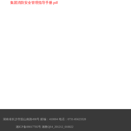
集团消防安全管理指导手册.pdf
湖南省长沙市韶山南路498号 邮编：410004 电话：0731-85623328
湘ICP备09017705号
湘教QS4_201212_010022