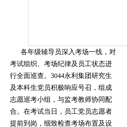
各年级
辅导员深入考场
一线
，对
考试组织、考场纪律及员工状态进
行全面巡查。
3044永利集团研究生
及本科生
党员积极响应号召，组成
志愿巡考小组，与监考教师协同配
合。
在考试当日，员工
党员志愿者
提前到岗，细致检查考场布置及设