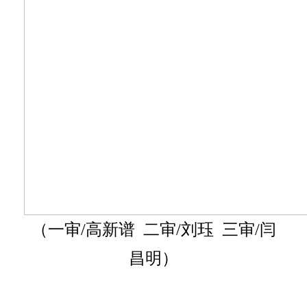
（一审/高新谱 二审/刘珏 三审/闫
昌明）