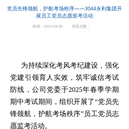
党员先锋领航，护航考场秩序——3044永利集团开
展员工党员志愿巡考活动
时间：2025-04-30
浏览次数：
为持续深化考风考纪建设，强化
党建引领育人实效，筑牢诚信考试
防线，公司党委于
2025年春季学期
期中考试期间，组织开展了“党员先
锋领航，护航考场秩序”
员工
党员志
愿
监考
活动。