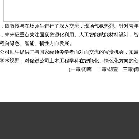
，谭教授与在场师生进行了深入交流，现场气氛热烈。针对青年
，未来应重点关注固废资源化利用、人工智能赋能材料设计、智
程向绿色、智能、韧性方向发展。
公司师生提供了与国家级顶尖学者面对面交流的宝贵机会，拓展
学术视野，对促进公司土木工程学科在智能化、绿色化方向的创
（一审/周鹰 二审/胡壹 三审/