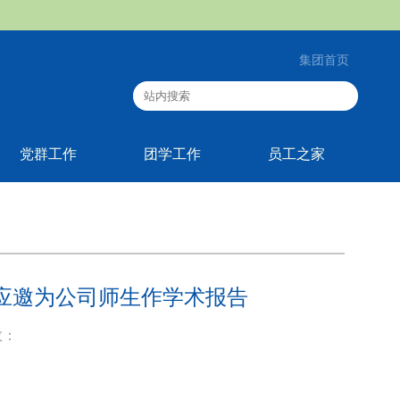
集团首页
党群工作
团学工作
员工之家
应邀为公司师生作学术报告
数：