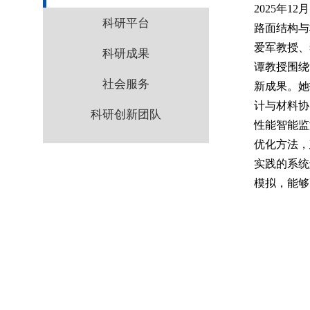
2025年
科研平台
路面结构与
爱军教授、
科研成果
谭教授围绕
社会服务
新成果。她
计与材料协
科研创新团队
性能智能监
优化方法，
实践的系统
模拟，能够