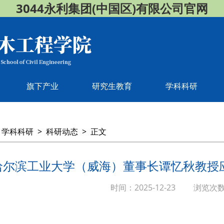
3044永利集团(中国区)有限公司官网
旗下产业
研究生教育
学科科研
>
学科科研
>
科研动态
>
正文
哈尔滨工业大学（威海）董事长谭忆秋教授
时间：2025-12-23
浏览次