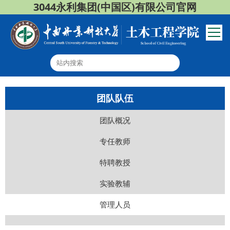
3044永利集团(中国区)有限公司官网
团队队伍
团队概况
专任教师
特聘教授
实验教辅
管理人员